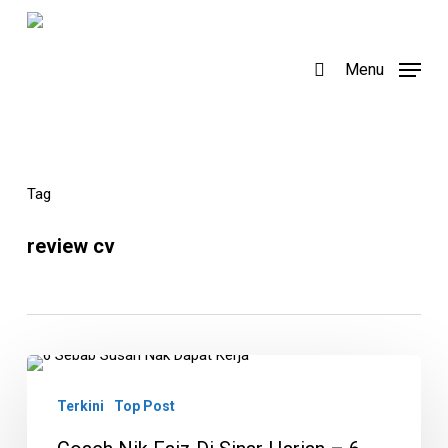
Skip
to
search
Menu
main
content
Tag
review cv
Coach
Nik
Terkini
Top Post
Faiz