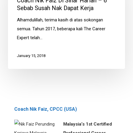
Coach Nik Faiz Di Sinar Harian – 6
di
Sebab Susah Nak Dapat Kerja
Sinar
Alhamdulillah, terima kasih di atas sokongan
Harian
semua. Tahun 2017, beberapa kali The Career
–
Expert telah…
6
Sebab
January 15, 2018
Susah
Nak
Dapat
Kerja
Coach Nik Faiz, CPCC (USA)
Malaysia’s 1st Certified