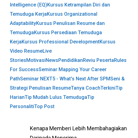
Intelligence (EQ)
Kursus Ketrampilan Diri dan
Temuduga Kerja
Kursus Organizational
Adaptability
Kursus Penulisan Resume dan
Temuduga
Kursus Persediaan Temuduga
Kerja
Kursus Professional Development
Kursus
Video Resume
Live
Stories
Motivasi
News
Pendidikan
Reviu Peserta
Rules
For Success
Seminar Mapping Your Career
Path
Seminar NEXT5 - What's Next After SPM
Seni &
Strategi Penulisan Resume
Tanya Coach
Terkini
Tip
Harian
Tip Mudah Lulus Temuduga
Tip
Personaliti
Top Post
Kenapa
Kenapa Memberi Lebih Membahagiakan
Memberi
Daripada Menerima