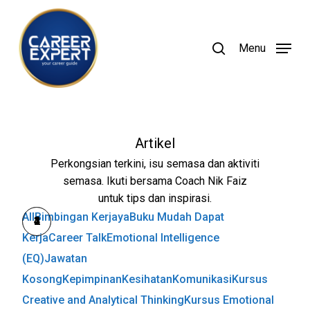
Skip
to
search
Menu
main
content
Artikel
Perkongsian terkini, isu semasa dan aktiviti
semasa. Ikuti bersama Coach Nik Faiz
untuk tips dan inspirasi.
All
Bimbingan Kerjaya
Buku Mudah Dapat
Kerja
Career Talk
Emotional Intelligence
(EQ)
Jawatan
Kosong
Kepimpinan
Kesihatan
Komunikasi
Kursus
Creative and Analytical Thinking
Kursus Emotional