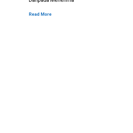
Lebih
Read More
Membahagiakan
Daripada
Menerima