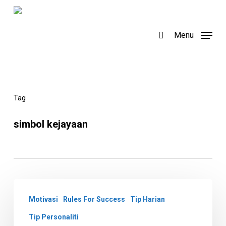
Skip
to
search
Menu
main
content
Tag
simbol kejayaan
Rules
Motivasi
Rules For Success
Tip Harian
For
Success
Tip Personaliti