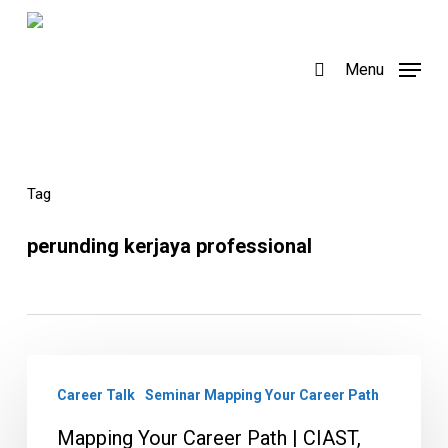
Skip
to
search
Menu
main
content
Tag
perunding kerjaya professional
Mapping
Career Talk
Seminar Mapping Your Career Path
Your
Career
Mapping Your Career Path | CIAST,