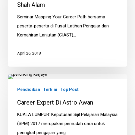
Path
Shah Alam
|
Seminar Mapping Your Career Path bersama
CIAST,
peserta-peserta di Pusat Latihan Pengajar dan
Shah
Kemahiran Lanjutan (CIAST)…
Alam
April 26, 2018
Career
Expert
Pendidikan
Terkini
Top Post
di
Career Expert Di Astro Awani
Astro
Awani
KUALA LUMPUR: Keputusan Sijil Pelajaran Malaysia
(SPM) 2017 merupakan pemudah cara untuk
peringkat pengajian yang…