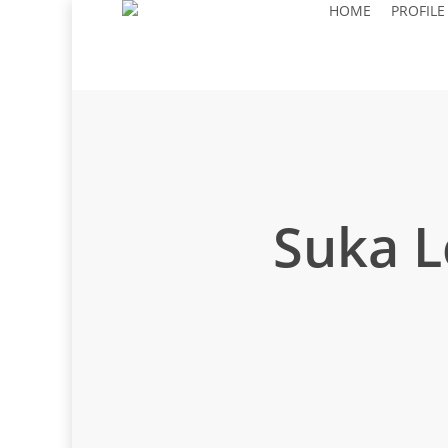
HOME
PROFILE
Skip
to
main
content
Suka L