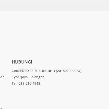
HUBUNGI
CAREER EXPERT SDN. BHD (201801009064).
ach
Cyberjaya, Selangor.
Tel: 019-210 4948
ia