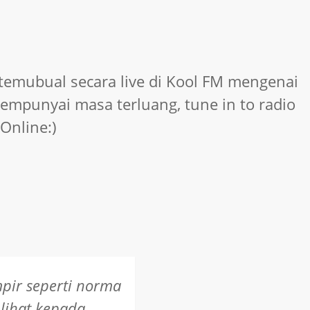
i temubual secara live di Kool FM mengenai
mempunyai masa terluang, tune in to radio
Online:)
pir seperti norma
rja Dalam Tempoh Yang Singkat, Apa Baik
lihat kepada