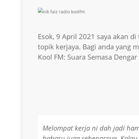
Esok, 9 April 2021 saya akan d
topik kerjaya. Bagi anda yang 
Kool FM: Suara Semasa Dengar 
Melompat kerja ni dah jadi ham
Suka Tukar Kerja / Lompat Ke
baharu juga sebenarnya. Kalau 
dan Buruknya?