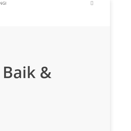
search
NGI
 Baik &