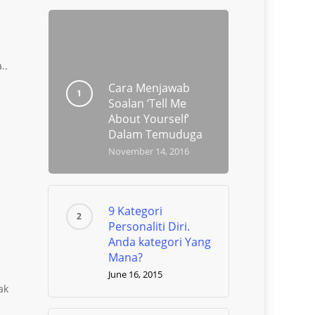
..
Cara Menjawab
Soalan ‘Tell Me
About Yourself’
Dalam Temuduga
November 14, 2016
9 Kategori
Personaliti Diri.
Anda kategori Yang
Mana?
June 16, 2015
ak