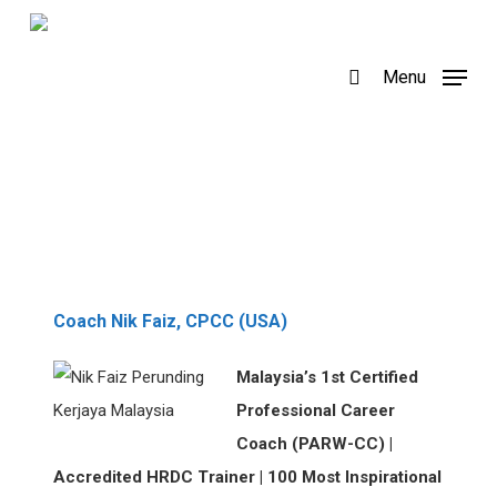
Skip
to
search
Menu
main
content
Coach Nik Faiz, CPCC (USA)
Malaysia’s 1st Certified
Professional Career
Coach (PARW-CC) |
Accredited HRDC Trainer | 100 Most Inspirational