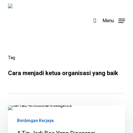
Skip
to
search
Menu
main
content
Tag
Cara menjadi ketua organisasi yang baik
4
Tip
Bimbingan Kerjaya
Jadi