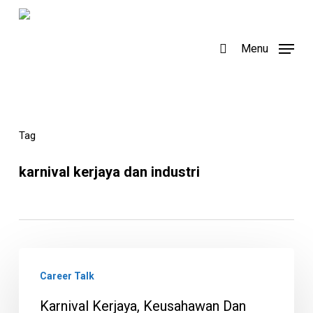
Skip
to
search
Menu
main
content
Tag
karnival kerjaya dan industri
Karnival
Career Talk
Kerjaya,
Keusahawan
Karnival Kerjaya, Keusahawan Dan