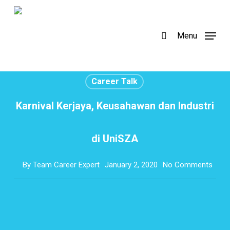
Skip
to
search
Menu
main
content
Career Talk
Karnival Kerjaya, Keusahawan dan Industri
di UniSZA
By
Team Career Expert
January 2, 2020
No Comments