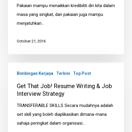
Pakaian mampu menaikkan kredibiliti diri kita dalam
and
masa yang singkat, dan pakaian juga mampu
Dress
menjatuhkan…
For
A
October 21, 2016
Job
Interview
Get
Bimbingan Kerjaya
Terkini
Top Post
That
Job!
Get That Job! Resume Writing & Job
Resume
Interview Strategy
Writing
TRANSFERABLE SKILLS Secara mudahnya adalah
&
set skill yang boleh diaplikasikan dimana-mana
Job
sahaja peringkat dalam organisasi…
Interview