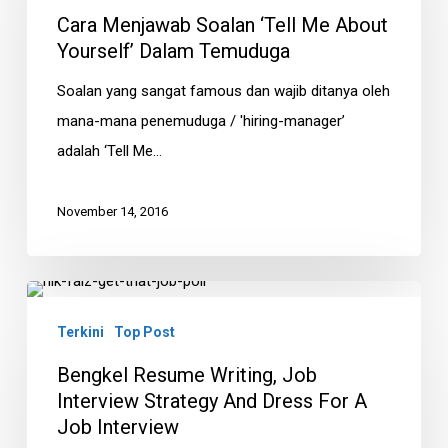
‘Tell
Cara Menjawab Soalan ‘Tell Me About
Me
Yourself’ Dalam Temuduga
About
Soalan yang sangat famous dan wajib ditanya oleh
Yourself’
mana-mana penemuduga / 'hiring-manager’
Dalam
adalah ‘Tell Me…
Temuduga
November 14, 2016
Bengkel
Resume
Terkini
Top Post
Writing,
Bengkel Resume Writing, Job
Job
Interview Strategy And Dress For A
Interview
Job Interview
Strategy