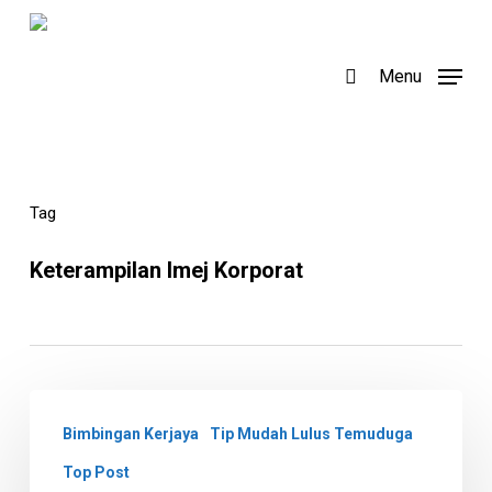
Skip
to
search
Menu
main
content
Tag
Keterampilan Imej Korporat
Cara
Bimbingan Kerjaya
Tip Mudah Lulus Temuduga
Menjawab
Soalan
Top Post