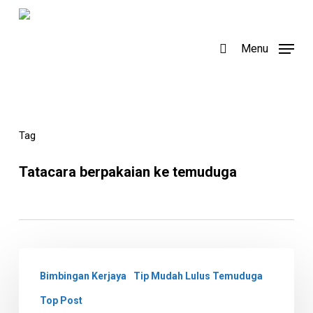
Skip
to
search
Menu
main
content
Tag
Tatacara berpakaian ke temuduga
Cara
Bimbingan Kerjaya
Tip Mudah Lulus Temuduga
Menjawab
Soalan
Top Post