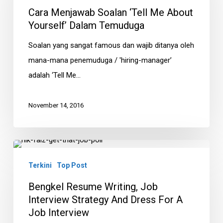
‘Tell
Cara Menjawab Soalan ‘Tell Me About
Me
Yourself’ Dalam Temuduga
About
Soalan yang sangat famous dan wajib ditanya oleh
Yourself’
mana-mana penemuduga / 'hiring-manager’
Dalam
adalah ‘Tell Me…
Temuduga
November 14, 2016
Bengkel
Resume
Terkini
Top Post
Writing,
Bengkel Resume Writing, Job
Job
Interview Strategy And Dress For A
Interview
Job Interview
Strategy