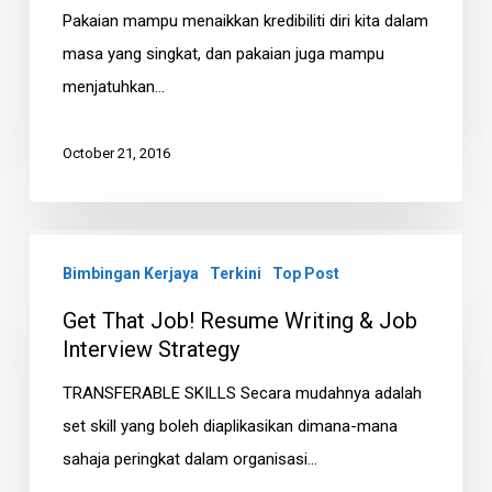
Pakaian mampu menaikkan kredibiliti diri kita dalam
and
masa yang singkat, dan pakaian juga mampu
Dress
menjatuhkan…
For
A
October 21, 2016
Job
Interview
Get
Bimbingan Kerjaya
Terkini
Top Post
That
Job!
Get That Job! Resume Writing & Job
Resume
Interview Strategy
Writing
TRANSFERABLE SKILLS Secara mudahnya adalah
&
set skill yang boleh diaplikasikan dimana-mana
Job
sahaja peringkat dalam organisasi…
Interview