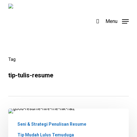
Skip
to
search
Menu
main
content
Tag
tip-tulis-resume
3
Kesilapan
Seni & Strategi Penulisan Resume
Menulis
Tip Mudah Lulus Temuduga