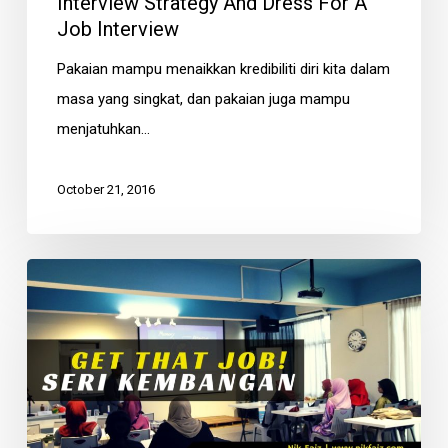
Interview Strategy And Dress For A
Interview
Job Interview
Pakaian mampu menaikkan kredibiliti diri kita dalam
masa yang singkat, dan pakaian juga mampu
menjatuhkan…
October 21, 2016
Get
That
Job!
Resume
Writing
&