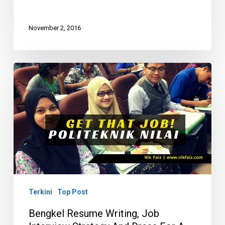
November 2, 2016
Bengkel
Resume
Writing,
Job
Interview
Strategy
and
Dress
For
Terkini
Top Post
A
Bengkel Resume Writing, Job
Job