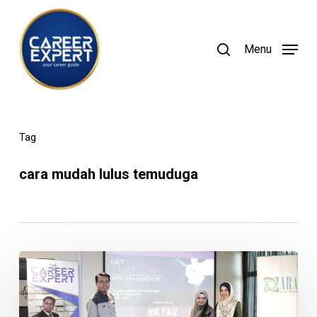
Skip
to
search
Menu
main
content
Tag
cara mudah lulus temuduga
Siswa
Libatkan
Diri