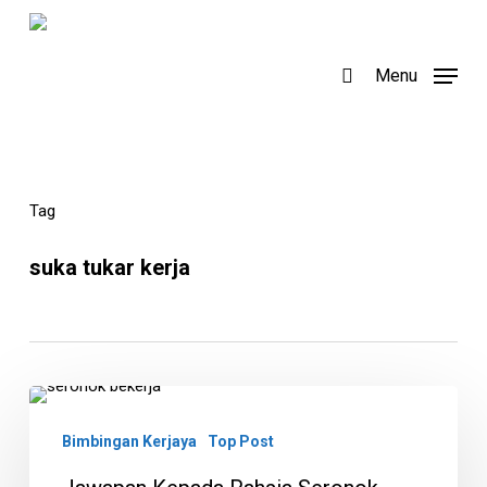
Skip
to
search
Menu
main
content
Tag
suka tukar kerja
Jawapan
Kepada
Bimbingan Kerjaya
Top Post
Rahsia