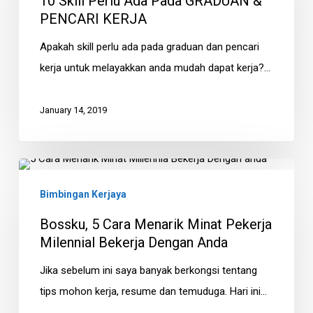
10 Skill Perlu Ada Pada GRADUAN &
Ada
PENCARI KERJA
Pada
Apakah skill perlu ada pada graduan dan pencari
GRADUAN
kerja untuk melayakkan anda mudah dapat kerja?…
&
PENCARI
January 14, 2019
KERJA
Bossku,
5
Bimbingan Kerjaya
Cara
Bossku, 5 Cara Menarik Minat Pekerja
Menarik
Milennial Bekerja Dengan Anda
Minat
Jika sebelum ini saya banyak berkongsi tentang
Pekerja
tips mohon kerja, resume dan temuduga. Hari ini…
Milennial