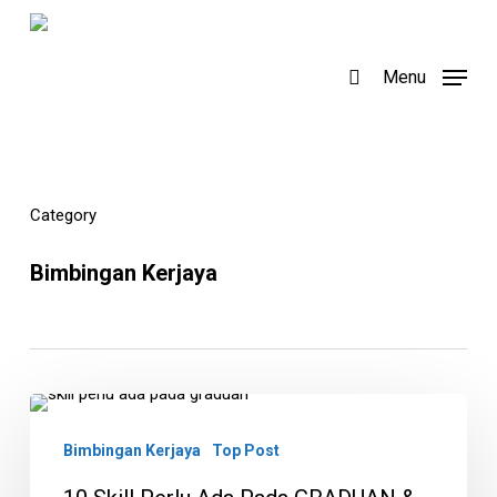
Skip
to
search
Menu
main
content
Category
Bimbingan Kerjaya
10
Skill
Bimbingan Kerjaya
Top Post
Perlu