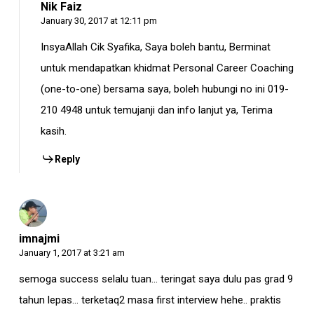
Nik Faiz
January 30, 2017 at 12:11 pm
InsyaAllah Cik Syafika, Saya boleh bantu, Berminat
untuk mendapatkan khidmat Personal Career Coaching
(one-to-one) bersama saya, boleh hubungi no ini 019-
210 4948 untuk temujanji dan info lanjut ya, Terima
kasih.
Reply
imnajmi
January 1, 2017 at 3:21 am
semoga success selalu tuan… teringat saya dulu pas grad 9
tahun lepas… terketaq2 masa first interview hehe.. praktis