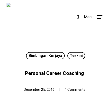
Skip
to
search
Menu
main
content
Bimbingan Kerjaya
Terkini
Personal Career Coaching
December 25, 2016
4 Comments